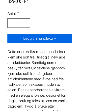
Pris
829,00 kr
Antall
*
Legg til i handlekurv
Dette er en solkrem som inneholder 
kjemiske solfiltre i tillegg til new age 
antioksidanter. Samtidig som den 
beskytter mot UV strålene gjennom 
kjemiske solfiltre, så hjelper 
antioksidantene med å roe ned frie 
radikaler som skapes i huden av 
solen. Rask absorberende solkrem 
med en elegant følelse, designet for 
daglig bruk og føles ut som en vanlig 
dagkrem. Trygg å bruke etter 