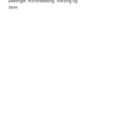
peelinger, microneedling, voksing og 
laser.