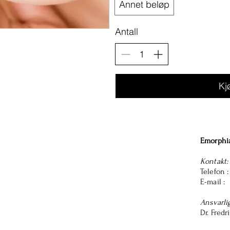
Annet beløp
Antall
Kj
Emorphi
Kontakt:
Telefo
E-mai
Ansvarli
Dr. Fred