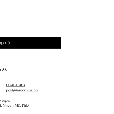
øp nå
a AS
n :
+4741145463
l :
post@emorphia.no
g lege:
rik Nilsen MD, PhD